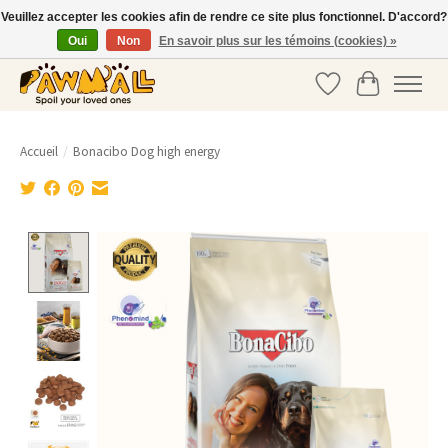
Veuillez accepter les cookies afin de rendre ce site plus fonctionnel. D'accord?
Oui
Non
En savoir plus sur les témoins (cookies) »
info@pawmall.nl
•
+31 20 337 39 03
Liste de souhaits
Panier
Accueil
/
Bonacibo Dog high energy
Product image slideshow Items