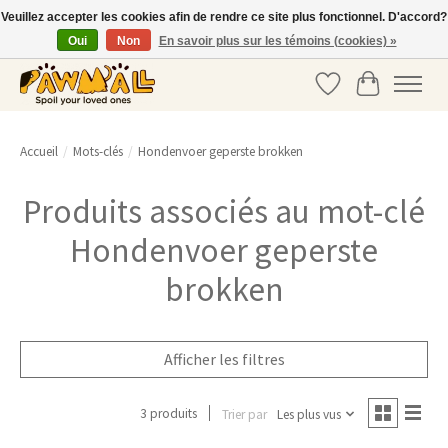
Veuillez accepter les cookies afin de rendre ce site plus fonctionnel. D'accord?
Oui
Non
En savoir plus sur les témoins (cookies) »
info@pawmall.nl
•
+31 20 337 39 03
Liste de souhaits
Panier
Accueil
/
Mots-clés
/
Hondenvoer geperste brokken
Produits associés au mot-clé
Hondenvoer geperste
brokken
Afficher les filtres
3 produits
Trier par
Les plus vus