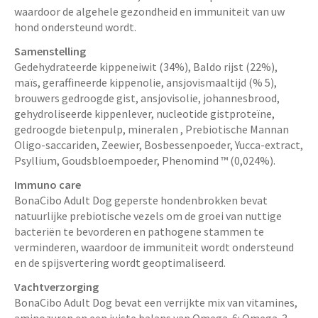
waardoor de algehele gezondheid en immuniteit van uw
hond ondersteund wordt.
Samenstelling
Gedehydrateerde kippeneiwit (34%), Baldo rijst (22%),
maïs, geraffineerde kippenolie, ansjovismaaltijd (% 5),
brouwers gedroogde gist, ansjovisolie, johannesbrood,
gehydroliseerde kippenlever, nucleotide gistproteïne,
gedroogde bietenpulp, mineralen , Prebiotische Mannan
Oligo-saccariden, Zeewier, Bosbessenpoeder, Yucca-extract,
Psyllium, Goudsbloempoeder, Phenomind ™ (0,024%).
Immuno care
BonaCibo Adult Dog geperste hondenbrokken bevat
natuurlijke prebiotische vezels om de groei van nuttige
bacteriën te bevorderen en pathogene stammen te
verminderen, waardoor de immuniteit wordt ondersteund
en de spijsvertering wordt geoptimaliseerd.
Vachtverzorging
BonaCibo Adult Dog bevat een verrijkte mix van vitamines,
aminozuren en een juiste balans van Omega-6: Omega-3