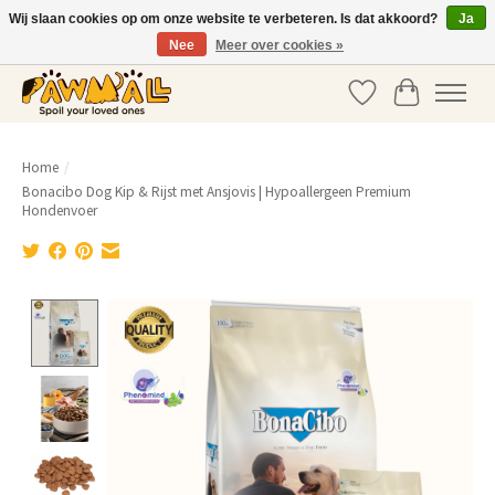
Wij slaan cookies op om onze website te verbeteren. Is dat akkoord?
Ja
Nee
Meer over cookies »
info@pawmall.nl
•
+31 20 337 39 03
Verlanglijst
Winkelwag
Home
/
Bonacibo Dog Kip & Rijst met Ansjovis | Hypoallergeen Premium
Hondenvoer
Product image slideshow Items