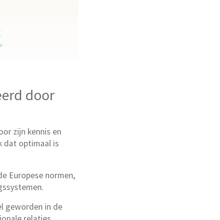
eerd door
oor zijn kennis en
 dat optimaal is
 de Europese normen,
gssystemen.
el geworden in de
onale relaties.