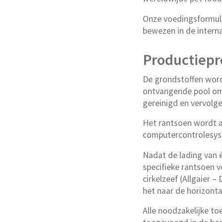
Onze voedingsformule
bewezen in de interna
Productiep
De grondstoffen wor
ontvangende pool om 
gereinigd en vervolge
Het rantsoen wordt al
computercontrolesyst
Nadat de lading van é
specifieke rantsoen 
cirkelzeef (Allgaier 
het naar de horizonta
Alle noodzakelijke t