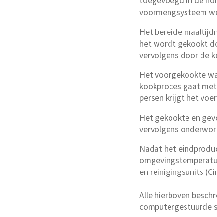
toegevoegd in de hor
voormengsysteem wer
Het bereide maaltijd
het wordt gekookt do
vervolgens door de k
Het voorgekookte wa
kookproces gaat met 
persen krijgt het voer
Het gekookte en gevo
vervolgens onderworp
Nadat het eindproduc
omgevingstemperatuu
en reinigingsunits (
Alle hierboven besch
computergestuurde sy