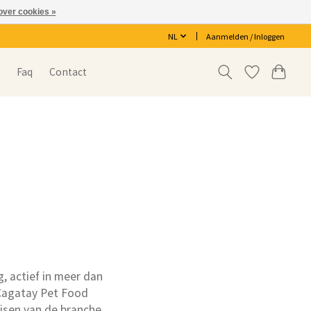
over cookies »
NL
Aanmelden / Inloggen
s
Faq
Contact
, actief in meer dan
 Cagatay Pet Food
isen van de branche.