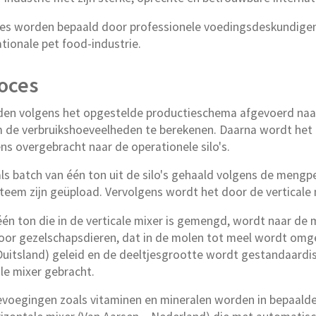
s worden bepaald door professionele voedingsdeskundigen 
tionale pet food-industrie.
roces
den volgens het opgestelde productieschema afgevoerd naa
de verbruikshoeveelheden te berekenen. Daarna wordt het g
ns overgebracht naar de operationele silo's.
s batch van één ton uit de silo's gehaald volgens de mengpe
eem zijn geüpload. Vervolgens wordt het door de verticale 
én ton die in de verticale mixer is gemengd, wordt naar de
voor gezelschapsdieren, dat in de molen tot meel wordt omg
– Duitsland) geleid en de deeltjesgrootte wordt gestandaard
le mixer gebracht.
oevoegingen zoals vitaminen en mineralen worden in bepaal