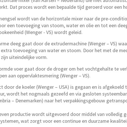
izontale mixer (Van Aarsen – Nederland) die met automatis
kt. Dat proces wordt een bepaalde tijd geroerd voor een 
mengsel wordt van de horizontale mixer naar de pre-conditi
or een toevoeging van stoom, water en olie en tot een de
ookeenheid (Wenger - VS) wordt geleid.
rme deeg gaat door de extrudermachine (Wenger – VS) waa
extra toevoeging van water en stoom. Door het met de mec
 zijn uiteindelijke vorm.
rmde voer gaat door de droger om het vochtgehalte te ver
en aan oppervlaktesmering (Wenger – VS).
t door de koeler (Wenger – USA) is gegaan en is afgekoeld 
r, wordt het nogmaals gezeefd en via gesloten systeemb
Cimbria – Denemarken) naar het verpakkingsgebouw getransp
reven productie wordt uitgevoerd door middel van volledig
stemen, wat zorgt voor een continue en duurzame kwaliteit