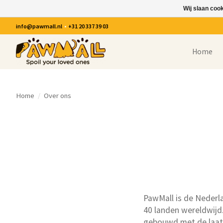
Wij slaan coo
info@pawmall.nl
•
+31 20 337 39 03
Home
Home
/
Over ons
PawMall is de Nederla
40 landen wereldwijd
gebouwd met de laats