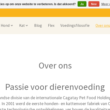
kies op om onze website te verbeteren. Is dat akkoord?
Ja
Nee
Meer 
Hond
Kat
Blog
Flex
Voedingsfilosofie
Over on
Over ons
Passie voor dierenvoeding
ndse divisie van de internationale Cagatay Pet Food Holding
. In 2001 werd de eerste honden- en kattenvoer fabriek van
te technologische ontwikkelingen, ver boven de kwaliteitse