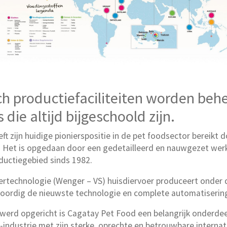
h productiefaciliteiten worden beh
 die altijd bijgeschoold zijn.
t zijn huidige pionierspositie in de pet foodsector bereikt d
n. Het is opgedaan door een gedetailleerd en nauwgezet werk
ductiegebied sinds 1982.
udertechnologie (Wenger – VS) huisdiervoer produceert onder
oordig de nieuwste technologie en complete automatiserin
 werd opgericht is Cagatay Pet Food een belangrijk onderde
industrie met zijn sterke, oprechte en betrouwbare internati