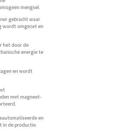
che
homogeen mengsel.
oner gebracht waar
eg wordt omgezet en
r het door de
hanische energie te
lagen en wordt
tot
anden met magneet-
orteerd.
 geautomatiseerde en
 in de productie.