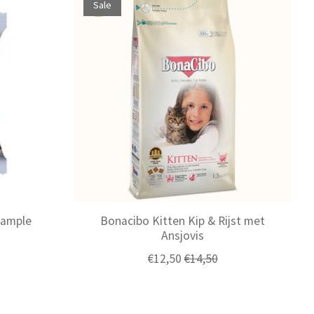
Sale
Sample
Bonacibo Kitten Kip & Rijst met
Ansjovis
€12,50
€14,50