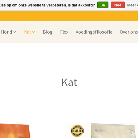
kies op om onze website te verbeteren. Is dat akkoord?
Ja
Nee
Meer 
Hond
Kat
Blog
Flex
Voedingsfilosofie
Over on
Kat