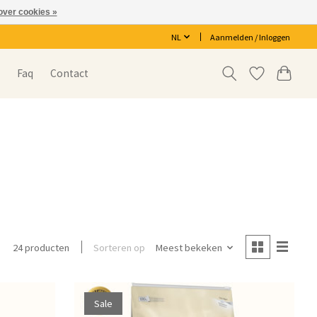
over cookies »
NL
Aanmelden / Inloggen
s
Faq
Contact
Sorteren op
Meest bekeken
24 producten
Sale