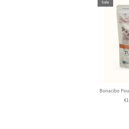
Sale
Bonacibo Pouc
€1