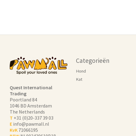
Categorieën
Hond
Kat
Quest International
Trading
Poortland 84
1046 BD Amsterdam
The Netherlands
T
+31 (0)20-337 39 03
E
info@pawmall.nl
KvK
71066195
BTW
NL002439610B18