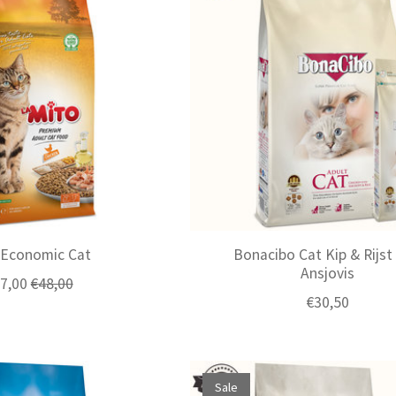
 Economic Cat
Bonacibo Cat Kip & Rijst
Ansjovis
7,00
€48,00
€30,50
Sale