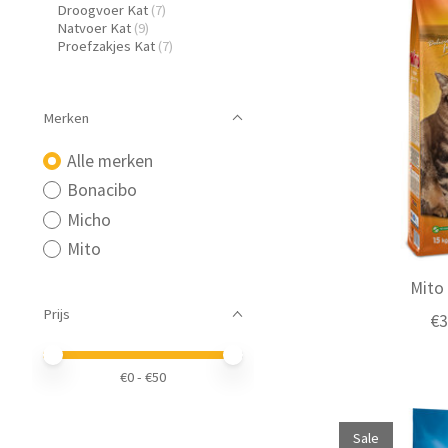
Droogvoer Kat
(7)
Natvoer Kat
(9)
Proefzakjes Kat
(7)
Merken
Alle merken
Bonacibo
Micho
Mito
Mito
Prijs
€3
Minimale prijswaarde
Price maximum value
€
0
- €
50
Sale