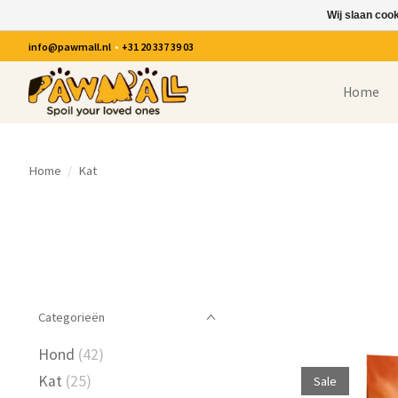
Wij slaan coo
info@pawmall.nl
•
+31 20 337 39 03
Home
Home
/
Kat
Categorieën
Hond
(42)
Kat
(25)
Sale