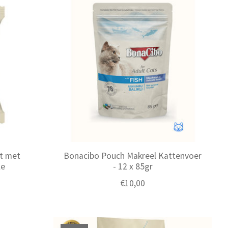
st met
Bonacibo Pouch Makreel Kattenvoer
le
- 12 x 85gr
€10,00