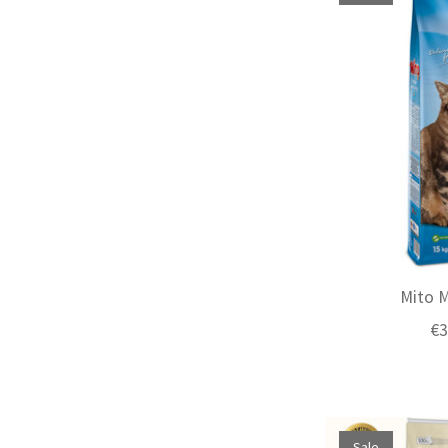
Mito M
€3
Sale