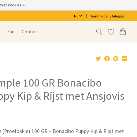
over cookies »
NL
Aanmelden / Inloggen
s
Faq
Contact
mple 100 GR Bonacibo
py Kip & Rijst met Ansjovis
w
 (Proefpakje) 100 GR – Bonacibo Puppy Kip & Rijst met