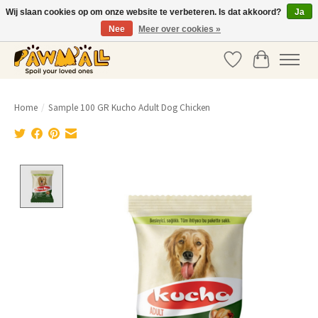
Wij slaan cookies op om onze website te verbeteren. Is dat akkoord?
Ja
Nee
Meer over cookies »
info@pawmall.nl
•
+31 20 337 39 03
Verlanglijst
Winkelwag
Home
/
Sample 100 GR Kucho Adult Dog Chicken
Product image slideshow Items