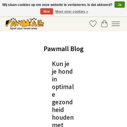
Wij slaan cookies op om onze website te verbeteren. Is dat akkoord?
Ja
Nee
Meer over cookies »
info@pawmall.nl
•
+31 20 337 39 03
Verlanglijst
Winkelwag
Pawmall Blog
Kun je
je hond
in
optimal
e
gezond
heid
houden
met