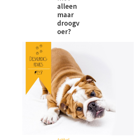
alleen
maar
droogv
oer?
Artikel