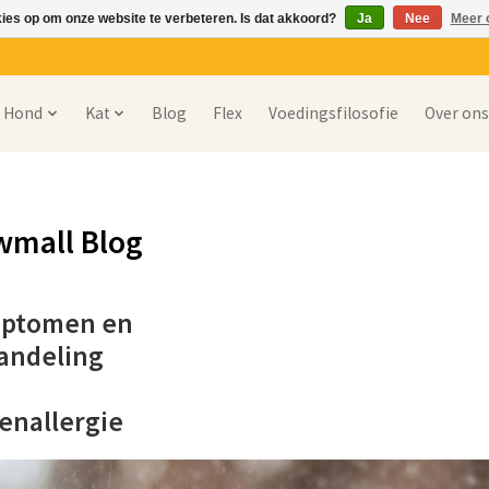
kies op om onze website te verbeteren. Is dat akkoord?
Ja
Nee
Meer 
Hond
Kat
Blog
Flex
Voedingsfilosofie
Over on
wmall Blog
ptomen en
andeling
enallergie